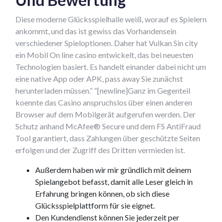
Diese moderne Glücksspielhalle weiß, worauf es Spielern
ankommt, und das ist gewiss das Vorhandensein
verschiedener Spieloptionen. Daher hat Vulkan Sin city
ein Mobil On line casino entwickelt, das bei neuesten
Technologien basiert. Es handelt einander dabei nicht um
eine native App oder APK, pass away Sie zunächst
herunterladen müssen.” “[newline]Ganz im Gegenteil
koennte das Casino anspruchslos über einen anderen
Browser auf dem Mobilgerät aufgerufen werden. Der
Schutz anhand McAfee® Secure und dem FS AntiFraud
Tool garantiert, dass Zahlungen über geschützte Seiten
erfolgen und der Zugriff des Dritten vermieden ist.
Außerdem haben wir mir gründlich mit deinem
Spielangebot befasst, damit alle Leser gleich in
Erfahrung bringen können, ob sich diese
Glücksspielplattform für sie eignet.
Den Kundendienst können Sie jederzeit per