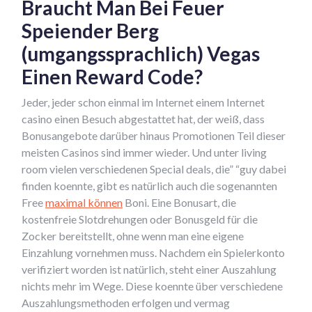
Braucht Man Bei Feuer
Speiender Berg
(umgangssprachlich) Vegas
Einen Reward Code?
Jeder, jeder schon einmal im Internet einem Internet
casino einen Besuch abgestattet hat, der weiß, dass
Bonusangebote darüber hinaus Promotionen Teil dieser
meisten Casinos sind immer wieder. Und unter living
room vielen verschiedenen Special deals, die” “guy dabei
finden koennte, gibt es natürlich auch die sogenannten
Free
maximal können
Boni. Eine Bonusart, die
kostenfreie Slotdrehungen oder Bonusgeld für die
Zocker bereitstellt, ohne wenn man eine eigene
Einzahlung vornehmen muss. Nachdem ein Spielerkonto
verifiziert worden ist natürlich, steht einer Auszahlung
nichts mehr im Wege. Diese koennte über verschiedene
Auszahlungsmethoden erfolgen und vermag