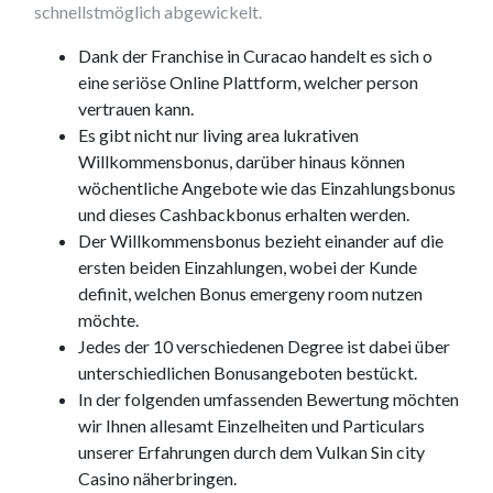
schnellstmöglich abgewickelt.
Dank der Franchise in Curacao handelt es sich o
eine seriöse Online Plattform, welcher person
vertrauen kann.
Es gibt nicht nur living area lukrativen
Willkommensbonus, darüber hinaus können
wöchentliche Angebote wie das Einzahlungsbonus
und dieses Cashbackbonus erhalten werden.
Der Willkommensbonus bezieht einander auf die
ersten beiden Einzahlungen, wobei der Kunde
definit, welchen Bonus emergeny room nutzen
möchte.
Jedes der 10 verschiedenen Degree ist dabei über
unterschiedlichen Bonusangeboten bestückt.
In der folgenden umfassenden Bewertung möchten
wir Ihnen allesamt Einzelheiten und Particulars
unserer Erfahrungen durch dem Vulkan Sin city
Casino näherbringen.