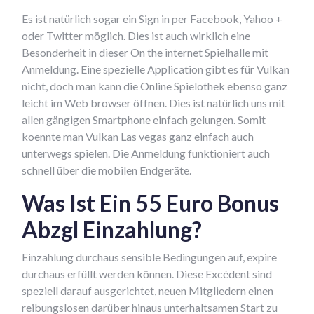
Es ist natürlich sogar ein Sign in per Facebook, Yahoo +
oder Twitter möglich. Dies ist auch wirklich eine
Besonderheit in dieser On the internet Spielhalle mit
Anmeldung. Eine spezielle Application gibt es für Vulkan
nicht, doch man kann die Online Spielothek ebenso ganz
leicht im Web browser öffnen. Dies ist natürlich uns mit
allen gängigen Smartphone einfach gelungen. Somit
koennte man Vulkan Las vegas ganz einfach auch
unterwegs spielen. Die Anmeldung funktioniert auch
schnell über die mobilen Endgeräte.
Was Ist Ein 55 Euro Bonus
Abzgl Einzahlung?
Einzahlung durchaus sensible Bedingungen auf, expire
durchaus erfüllt werden können. Diese Excédent sind
speziell darauf ausgerichtet, neuen Mitgliedern einen
reibungslosen darüber hinaus unterhaltsamen Start zu