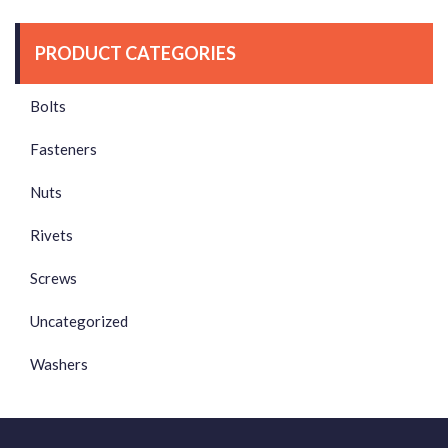
PRODUCT CATEGORIES
Bolts
Fasteners
Nuts
Rivets
Screws
Uncategorized
Washers