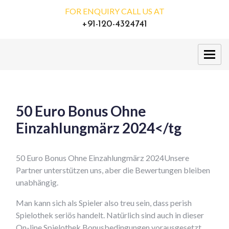
FOR ENQUIRY CALL US AT
+91-120-4324741
50 Euro Bonus Ohne
Einzahlung️märz 2024</tg
50 Euro Bonus Ohne Einzahlung️märz 2024Unsere
Partner unterstützen uns, aber die Bewertungen bleiben
unabhängig.
Man kann sich als Spieler also treu sein, dass perish
Spielothek seriös handelt. Natürlich sind auch in dieser
On-line Spielothek Bonusbedingungen vorausgesetzt.