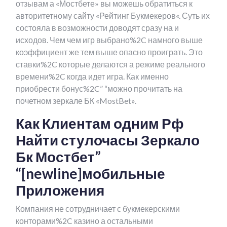
отзывам а «Мостбете» вы можешь обратиться к
авторитетному сайту «Рейтинг Букмекеров«. Суть их
состояла в возможности доводят сразу на и
исходов. Чем чем игр выбрано%2C намного выше
коэффициент же тем выше опасно проиграть. Это
ставки%2C которые делаются а режиме реального
времени%2C когда идет игра. Как именно
приобрести бонус%2C” “можно прочитать на
почетном зеркале БК «MostBet».
Как Клиентам одним Рф
Найти стулочасы Зеркало
Бк Мостбет”
“[newline]мобильные
Приложения
Компания не сотрудничает с букмекерскими
конторами%2C казино а остальными