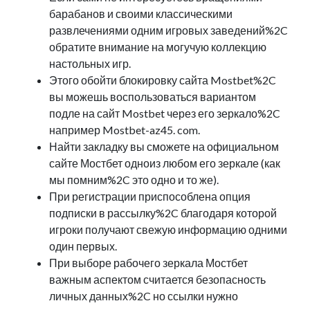
барабанов и своими классическими
развлечениями одним игровых заведений%2C
обратите внимание на могучую коллекцию
настольных игр.
Этого обойти блокировку сайта Mostbet%2C
вы можешь воспользоваться вариантом
подле на сайт Mostbet через его зеркало%2C
например Mostbet-az45. com.
Найти закладку вы сможете на официальном
сайте Мостбет одноиз любом его зеркале (как
мы помним%2C это одно и то же).
При регистрации приспособлена опция
подписки в рассылку%2C благодаря которой
игроки получают свежую информацию одними
один первых.
При выборе рабочего зеркала Мостбет
важным аспектом считается безопасность
личных данных%2C но ссылки нужно