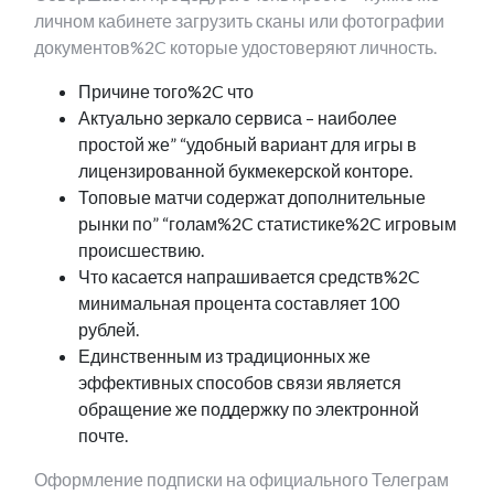
личном кабинете загрузить сканы или фотографии
документов%2C которые удостоверяют личность.
Причине того%2C что
Актуально зеркало сервиса – наиболее
простой же” “удобный вариант для игры в
лицензированной букмекерской конторе.
Топовые матчи содержат дополнительные
рынки по” “голам%2C статистике%2C игровым
происшествию.
Что касается напрашивается средств%2C
минимальная процента составляет 100
рублей.
Единственным из традиционных же
эффективных способов связи является
обращение же поддержку по электронной
почте.
Оформление подписки на официального Телеграм