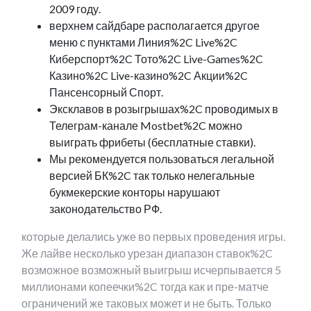
2009 году.
верхнем сайдбаре располагается другое
меню с пунктами Линия%2C Live%2C
Киберспорт%2C Тото%2C Live-Games%2C
Казино%2C Live-казино%2C Акции%2C
Пансенсорный Спорт.
Эксклавов в розыгрышах%2C проводимых в
Телеграм-канале Mostbet%2C можно
выиграть фрибеты (бесплатные ставки).
Мы рекомендуется пользоваться легальной
версией БК%2C так только нелегальные
букмекерские конторы нарушают
законодательство РФ.
которые делались уже во первых проведения игры.
Же лайве несколько урезан диапазон ставок%2C
возможное возможный выигрыш исчерпывается 5
миллионами копеечки%2C тогда как и пре-матче
ограничений же таковых может и не быть. Только