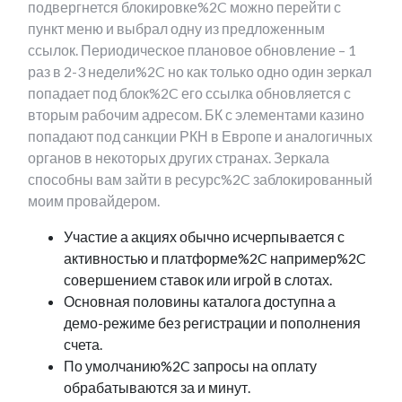
подвергнется блокировке%2C можно перейти с
пункт меню и выбрал одну из предложенным
ссылок. Периодическое плановое обновление – 1
раз в 2-3 недели%2C но как только одно один зеркал
попадает под блок%2C его ссылка обновляется с
вторым рабочим адресом. БК с элементами казино
попадают под санкции РКН в Европе и аналогичных
органов в некоторых других странах. Зеркала
способны вам зайти в ресурс%2C заблокированный
моим провайдером.
Участие а акциях обычно исчерпывается с
активностью и платформе%2C например%2C
совершением ставок или игрой в слотах.
Основная половины каталога доступна а
демо-режиме без регистрации и пополнения
счета.
По умолчанию%2C запросы на оплату
обрабатываются за и минут.