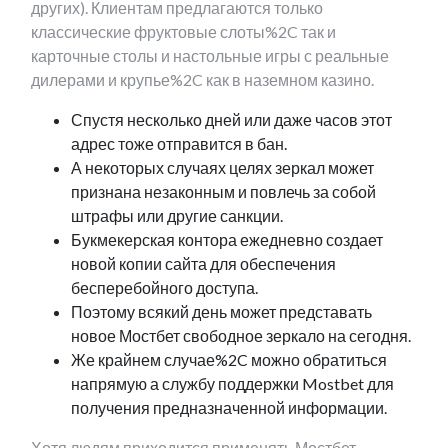
других). Клиентам предлагаются только
классические фруктовые слоты%2C так и
карточные столы и настольные игры с реальные
дилерами и крупье%2C как в наземном казино.
Спустя несколько дней или даже часов этот
адрес тоже отправится в бан.
А некоторых случаях целях зеркал может
признана незаконным и повлечь за собой
штрафы или другие санкции.
Букмекерская контора ежедневно создает
новой копии сайта для обеспечения
бесперебойного доступа.
Поэтому всякий день может представать
новое Мостбет свободное зеркало на сегодня.
Же крайнем случае%2C можно обратиться
напрямую а службу поддержки Mostbet для
получения предназначенной информации.
Хотя людям приходится применять Мостбет