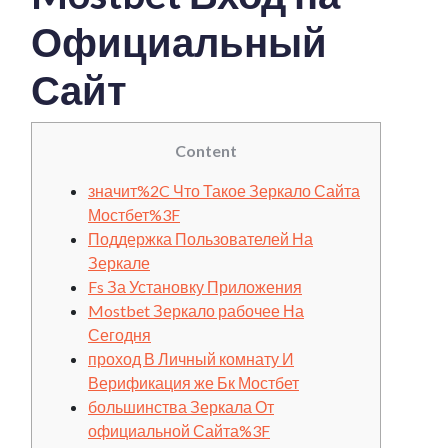
Официальный
Сайт
Content
значит%2C Что Такое Зеркало Сайта
Мостбет%3F
Поддержка Пользователей На
Зеркале
Fs За Установку Приложения
Mostbet Зеркало рабочее На
Сегодня
проход В Личный комнату И
Верификация же Бк Мостбет
большинства Зеркала От
официальной Сайта%3F