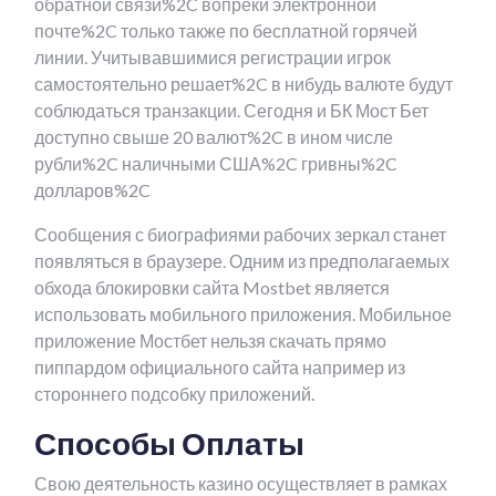
обратной связи%2C вопреки электронной
почте%2C только также по бесплатной горячей
линии. Учитывавшимися регистрации игрок
самостоятельно решает%2C в нибудь валюте будут
соблюдаться транзакции. Сегодня и БК Мост Бет
доступно свыше 20 валют%2C в ином числе
рубли%2C наличными США%2C гривны%2C
долларов%2C
Сообщения с биографиями рабочих зеркал станет
появляться в браузере. Одним из предполагаемых
обхода блокировки сайта Mostbet является
использовать мобильного приложения. Мобильное
приложение Мостбет нельзя скачать прямо
пиппардом официального сайта например из
стороннего подсобку приложений.
Способы Оплаты
Свою деятельность казино осуществляет в рамках