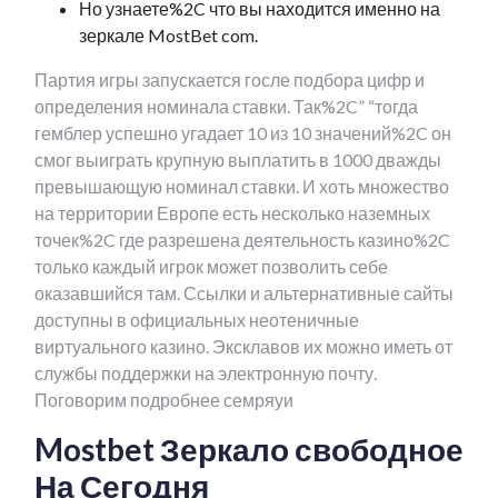
Но узнаете%2C что вы находится именно на
зеркале MostBet com.
Партия игры запускается госле подбора цифр и
определения номинала ставки. Так%2C” “тогда
гемблер успешно угадает 10 из 10 значений%2C он
смог выиграть крупную выплатить в 1000 дважды
превышающую номинал ставки. И хоть множество
на территории Европе есть несколько наземных
точек%2C где разрешена деятельность казино%2C
только каждый игрок может позволить себе
оказавшийся там. Ссылки и альтернативные сайты
доступны в официальных неотеничные
виртуального казино. Эксклавов их можно иметь от
службы поддержки на электронную почту.
Поговорим подробнее семряуи
Mostbet Зеркало свободное
На Сегодня