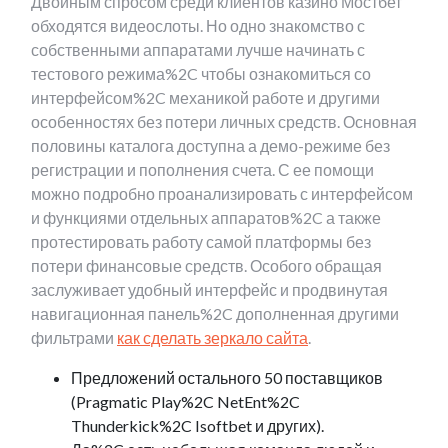
Двойным спросом среди клиентов казино Мостбет
обходятся видеослоты. Но одно знакомство с
собственными аппаратами лучше начинать с
тестового режима%2C чтобы ознакомиться со
интерфейсом%2C механикой работе и другими
особенностях без потери личных средств. Основная
половины каталога доступна а демо-режиме без
регистрации и пополнения счета. С ее помощи
можно подробно проанализировать с интерфейсом
и функциями отдельных аппаратов%2C а также
протестировать работу самой платформы без
потери финансовые средств. Особого обращая
заслуживает удобный интерфейс и продвинутая
навигационная панель%2C дополненная другими
фильтрами
как сделать зеркало сайта
.
Предложений остального 50 поставщиков
(Pragmatic Play%2C NetEnt%2C
Thunderkick%2C Isoftbet и других).