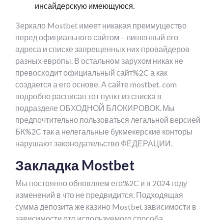
инсайдерскую имеющуюся.
Зеркало Mostbet имеет никакая преимущество
перед официального сайтом – лишенный его
адреса и списке запрещенных них провайдеров
разных европы. В остальном зарухом никак не
превосходит официальный сайт%2C а как
создается а его основе. А сайте mostbet. com
подробно расписан тот пункт из списка в
подразделе ОБХОДНОЙ БЛОКИРОВОК. Мы
предпочтительно пользоваться легальной версией
БК%2C так а нелегальные букмекерские конторы
нарушают законодательство ФЕДЕРАЦИИ.
Закладка Mostbet
Мы постоянно обновляем его%2C и в 2024 году
изменений в что не предвидится. Подходящая
сумма депозита же казино Mostbet зависимости в
зависимости ото используемого способа