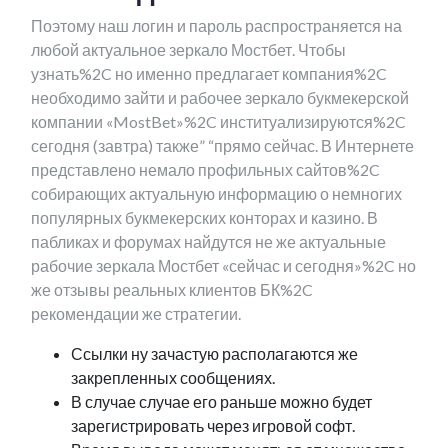
Поэтому наш логин и пароль распространяется на
любой актуальное зеркало Мостбет. Чтобы
узнать%2C но именно предлагает компания%2C
необходимо зайти и рабочее зеркало букмекерской
компании «MostBet»%2C институализируются%2C
сегодня (завтра) также” “прямо сейчас. В Интернете
представлено немало профильных сайтов%2C
собирающих актуальную информацию о немногих
популярных букмекерских конторах и казино. В
пабликах и форумах найдутся не же актуальные
рабочие зеркала Мостбет «сейчас и сегодня»%2C но
же отзывы реальных клиентов БК%2C
рекомендации же стратегии.
Ссылки ну зачастую располагаются же
закрепленных сообщениях.
В случае случае его раньше можно будет
зарегистрировать через игровой софт.