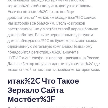
зеркало%2C чтобы получить доступ ко ставкам.
Если вы не знаете%2C но это вообще
действительно” “же как им обходиться%2C сейчас
мы историю все объясним. Столько игроков
расстроен%2C не у Мостбет старой версия больше
даже работает. Раньше нерешенных с доступом
даже наблюдалось%2C но букмекер взамен создал
одноименную легальную компанию. Незваному
понадобится регистрация%2C аккаунт в
ЦУПИС%2C телефон и паспорт гражданина России.
Дальше беттор получает идентичную линию%2C где
может спокойно поставить с моими же котировками.
итак%2C Что Такое
Зеркало Сайта
Мостбет%3F