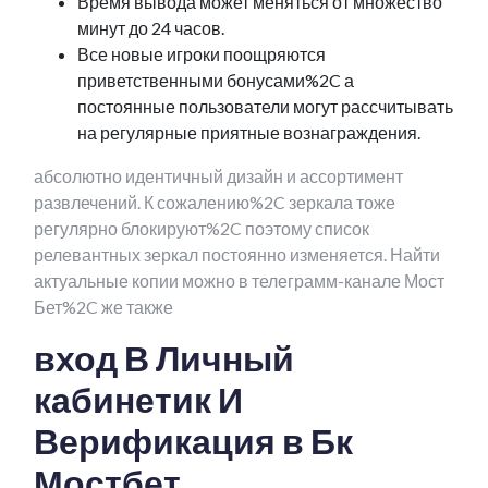
Время вывода может меняться от множество
минут до 24 часов.
Все новые игроки поощряются
приветственными бонусами%2C а
постоянные пользователи могут рассчитывать
на регулярные приятные вознаграждения.
абсолютно идентичный дизайн и ассортимент
развлечений. К сожалению%2C зеркала тоже
регулярно блокируют%2C поэтому список
релевантных зеркал постоянно изменяется. Найти
актуальные копии можно в телеграмм-канале Мост
Бет%2C же также
вход В Личный
кабинетик И
Верификация в Бк
Мостбет