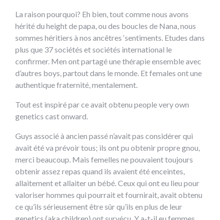
La raison pourquoi? Eh bien, tout comme nous avons
hérité du height de papa, ou des boucles de Nana, nous
sommes héritiers à nos ancêtres ‘sentiments. Etudes dans
plus que 37 sociétés et sociétés international le
confirmer. Men ont partagé une thérapie ensemble avec
d’autres boys, partout dans le monde. Et females ont une
authentique fraternité, mentalement.
Tout est inspiré par ce avait obtenu people very own
genetics cast onward.
Guys associé à ancien passé n’avait pas considérer qui
avait été va prévoir tous; ils ont pu obtenir propre gnou,
merci beaucoup. Mais femelles ne pouvaient toujours
obtenir assez repas quand ils avaient été enceintes,
allaitement et allaiter un bébé. Ceux qui ont eu lieu pour
valoriser hommes qui pourrait et fournirait, avait obtenu
ce qu’ils sérieusement être sûr qu’ils en plus de leur
genetics (aka children) ont survécu. Y a-t-il eu femmes