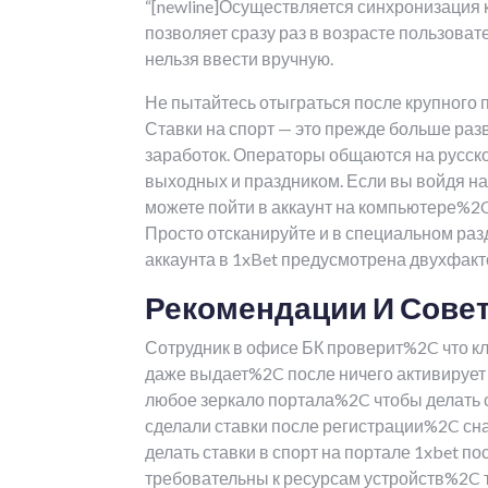
“[newline]Осуществляется синхронизаци
позволяет сразу раз в возрасте пользоват
нельзя ввести вручную.
Не пытайтесь отыграться после крупного
Ставки на спорт — это прежде больше раз
заработок. Операторы общаются на русск
выходных и праздником. Если вы войдя на
можете пойти в аккаунт на компьютере%2C
Просто отсканируйте и в специальном ра
аккаунта в 1xBet предусмотрена двухфак
Рекомендации И Совет
Сотрудник в офисе БК проверит%2C что к
даже выдает%2C после ничего активирует у
любое зеркало портала%2C чтобы делать с
сделали ставки после регистрации%2C сна
делать ставки в спорт на портале 1xbet по
требовательны к ресурсам устройств%2C 