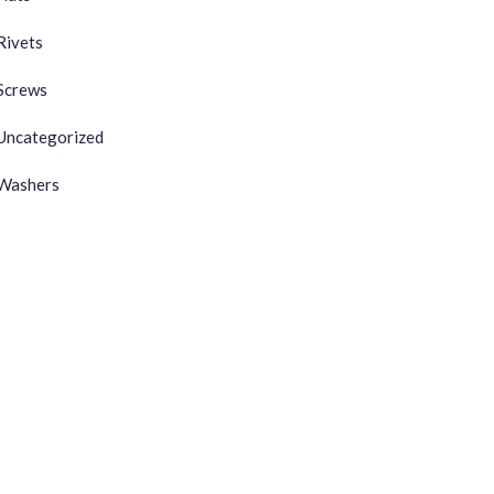
Rivets
Screws
Uncategorized
Washers