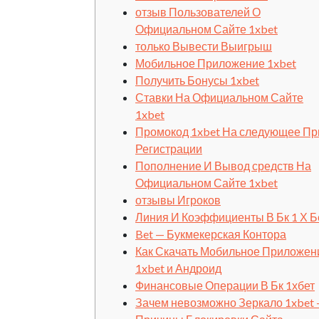
отзыв Пользователей О
Официальном Сайте 1xbet
только Вывести Выигрыш
Мобильное Приложение 1xbet
Получить Бонусы 1xbet
Ставки На Официальном Сайте
1xbet
Промокод 1xbet На следующее Пр
Регистрации
Пополнение И Вывод средств На
Официальном Сайте 1xbet
отзывы Игроков
Линия И Коэффициенты В Бк 1 Х Б
Bet — Букмекерская Контора
Как Скачать Мобильное Приложен
1xbet и Андроид
Финансовые Операции В Бк 1хбет
Зачем невозможно Зеркало 1xbet