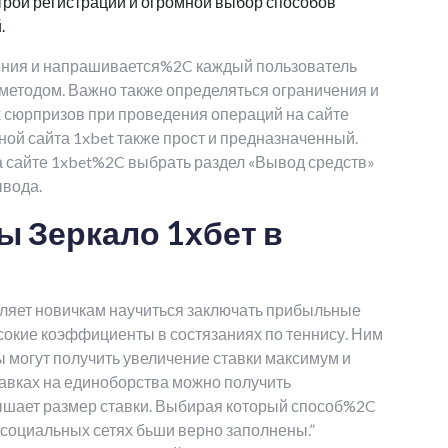
трой регистрации и огромной выбор способов
.
ния и напрашивается%2C каждый пользователь
методом. Важно также определяться ограничения и
 сюрпризов при проведения операций на сайте
ной сайта 1xbet также прост и предназначенный.
на сайте 1xbet%2C выбрать раздел «Вывод средств»
ывода.
ы Зеркало 1хбет в
оляет новичкам научиться заключать прибыльные
сокие коэффициенты в состязаниях по теннису. Ним
 могут получить увеличение ставки максимум и
тавках на единоборства можно получить
ышает размер ставки. Выбирая который способ%2C
оциальных сетях бьши верно заполнены.”