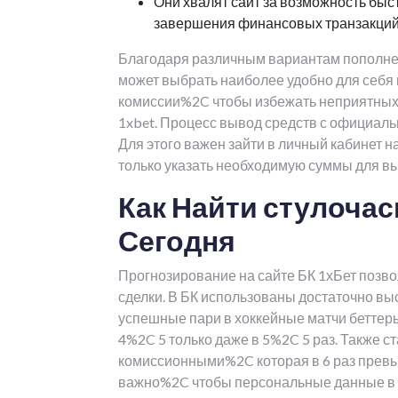
Они хвалят сайт за возможность быс
завершения финансовых транзакций
Благодаря различным вариантам пополне
может выбрать наиболее удобно для себя 
комиссии%2C чтобы избежать неприятных
1xbet. Процесс вывод средств с официаль
Для этого важен зайти в личный кабинет 
только указать необходимую суммы для в
Как Найти стулочас
Сегодня
Прогнозирование на сайте БК 1хБет позв
сделки. В БК использованы достаточно вы
успешные пари в хоккейные матчи беттеры
4%2C 5 только даже в 5%2C 5 раз. Также с
комиссионными%2C которая в 6 раз прев
важно%2C чтобы персональные данные в с