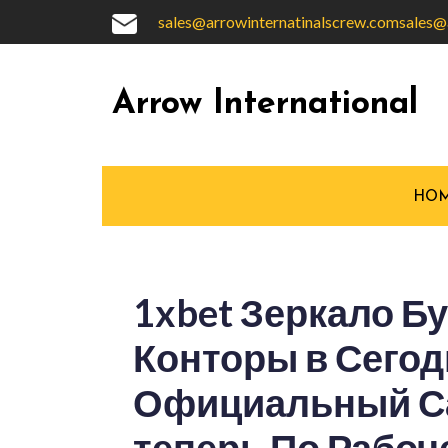
sales@arrowinternatinalscrew.comsales@
Arrow International
HO
1xbet Зеркало Б
Конторы в Сего
Официальный Са
теперь По Рабоч