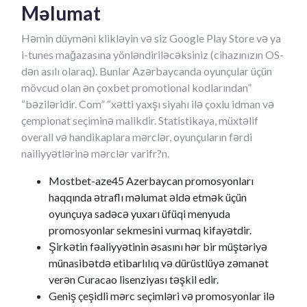
Məlumat
Həmin düyməni klikləyin və siz Google Play Store və ya
i-tunes mağazasına yönləndiriləcəksiniz (cihazınızın OS-
dən asılı olaraq). Bunlar Azərbaycanda oyunçular üçün
mövcud olan ən çoxbet promotional kodlarından”
“bəziləridir. Com” “xətti yaxşı siyahı ilə çoxlu idman və
çempionat seçiminə malikdir. Statistikaya, müxtəlif
overall və handikaplara mərclər, oyunçuların fərdi
nailiyyətlərinə mərclər varifr?n.
Mostbet-aze45 Azerbaycan promosyonları
haqqında ətraflı məlumat əldə etmək üçün
oyunçuya sadəcə yuxarı üfüqi menyuda
promosyonlar sekmesini vurmaq kifayətdir.
Şirkətin fəaliyyətinin əsasını hər bir müştəriyə
münasibətdə etibarlılıq və dürüstlüyə zəmanət
verən Curacao lisenziyası təşkil edir.
Geniş çeşidli mərc seçimləri və promosyonlar ilə