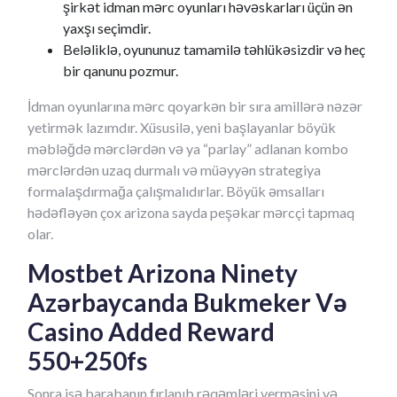
şirkət idman mərc oyunları həvəskarları üçün ən
yaxşı seçimdir.
Beləliklə, oyununuz tamamilə təhlükəsizdir və heç
bir qanunu pozmur.
İdman oyunlarına mərc qoyarkən bir sıra amillərə nəzər
yetirmək lazımdır. Xüsusilə, yeni başlayanlar böyük
məbləğdə mərclərdən və ya “parlay” adlanan kombo
mərclərdən uzaq durmalı və müəyyən strategiya
formalaşdırmağa çalışmalıdırlar. Böyük əmsalları
hədəfləyən çox arizona sayda peşəkar mərcçi tapmaq
olar.
Mostbet Arizona Ninety
Azərbaycanda Bukmeker Və
Casino Added Reward
550+250fs
Sonra isə barabanın fırlanıb rəqəmləri verməsini və