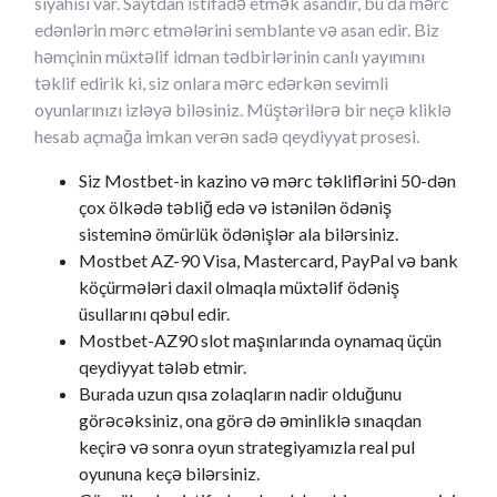
siyahısı var. Saytdan istifadə etmək asandır, bu da mərc
edənlərin mərc etmələrini semblante və asan edir. Biz
həmçinin müxtəlif idman tədbirlərinin canlı yayımını
təklif edirik ki, siz onlara mərc edərkən sevimli
oyunlarınızı izləyə biləsiniz. Müştərilərə bir neçə kliklə
hesab açmağa imkan verən sadə qeydiyyat prosesi.
Siz Mostbet-in kazino və mərc təkliflərini 50-dən
çox ölkədə təbliğ edə və istənilən ödəniş
sisteminə ömürlük ödənişlər ala bilərsiniz.
Mostbet AZ-90 Visa, Mastercard, PayPal və bank
köçürmələri daxil olmaqla müxtəlif ödəniş
üsullarını qəbul edir.
Mostbet-AZ90 slot maşınlarında oynamaq üçün
qeydiyyat tələb etmir.
Burada uzun qısa zolaqların nadir olduğunu
görəcəksiniz, ona görə də əminliklə sınaqdan
keçirə və sonra oyun strategiyamızla real pul
oyununa keçə bilərsiniz.