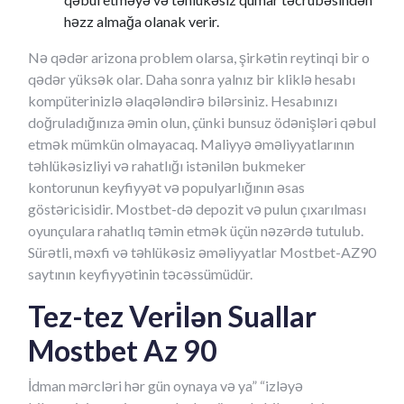
həzz almağa olanak verir.
Nə qədər arizona problem olarsa, şirkətin reytinqi bir o
qədər yüksək olar. Daha sonra yalnız bir kliklə hesabı
kompüterinizlə əlaqələndirə bilərsiniz. Hesabınızı
doğruladığınıza əmin olun, çünki bunsuz ödənişləri qəbul
etmək mümkün olmayacaq. Maliyyə əməliyyatlarının
təhlükəsizliyi və rahatlığı istənilən bukmeker
kontorunun keyfiyyət və populyarlığının əsas
göstəricisidir. Mostbet-də depozit və pulun çıxarılması
oyunçulara rahatlıq təmin etmək üçün nəzərdə tutulub.
Sürətli, məxfi və təhlükəsiz əməliyyatlar Mostbet-AZ90
saytının keyfiyyətinin təcəssümüdür.
Tez-tez Veri̇lən Suallar
Mostbet Az 90
İdman mərcləri hər gün oynaya və ya” “izləyə