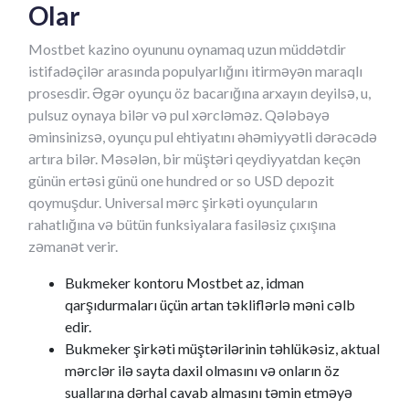
Olar
Mostbet kazino oyununu oynamaq uzun müddətdir
istifadəçilər arasında populyarlığını itirməyən maraqlı
prosesdir. Əgər oyunçu öz bacarığına arxayın deyilsə, u,
pulsuz oynaya bilər və pul xərcləməz. Qələbəyə
əminsinizsə, oyunçu pul ehtiyatını əhəmiyyətli dərəcədə
artıra bilər. Məsələn, bir müştəri qeydiyyatdan keçən
günün ertəsi günü one hundred or so USD depozit
qoymuşdur. Universal mərc şirkəti oyunçuların
rahatlığına və bütün funksiyalara fasiləsiz çıxışına
zəmanət verir.
Bukmeker kontoru Mostbet az, idman
qarşıdurmaları üçün artan təkliflərlə məni cəlb
edir.
Bukmeker şirkəti müştərilərinin təhlükəsiz, aktual
mərclər ilə sayta daxil olmasını və onların öz
suallarına dərhal cavab almasını təmin etməyə