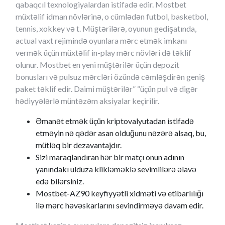
qabaqcıl texnologiyalardan istifadə edir. Mostbet
müxtəlif idman növlərinə, o cümlədən futbol, ​​basketbol, ​​
tennis, xokkey və t. Müştərilərə, oyunun gedişatında,
actual vaxt rejimində oyunlara mərc etmək imkanı
vermək üçün müxtəlif in-play mərc növləri də təklif
olunur. Mostbet en yeni müştərilər üçün depozit
bonusları və pulsuz mərcləri özündə cəmləşdirən geniş
paket təklif edir. Daimi müştərilər” “üçün pul və digər
hədiyyələrlə müntəzəm aksiyalar keçirilir.
Əmanət etmək üçün kriptovalyutadan istifadə
etməyin nə qədər asan olduğunu nəzərə alsaq, bu,
mütləq bir dezavantajdır.
Sizi maraqlandıran hər bir matçı onun adının
yanındakı ulduza klikləməklə sevimlilərə əlavə
edə bilərsiniz.
Mostbet-AZ90 keyfiyyətli xidməti və etibarlılığı
ilə mərc həvəskarlarını sevindirməyə davam edir.