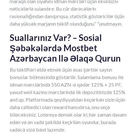
maraqlı olan siyahını idman mərcləri üçün eksklüziv
nəticələrlə sulandırır. Bu cür dərəcələrin
rasionallığından danışırıqsa, statistik göstəricilər üçün
daha yüksək marjanın təklif olunduğunu” “unutmayın.
Suallarınız Var? – Sosial
Şəbəkələrdə Mostbet
Azərbaycan Ilə Əlaqə Qurun
Bu təklifləri əldə etmək üçün əsas şərtlər saytın
bonuslar bölməsində göstərilir. Salamlama bonusu ilə
idman mərclərində 550 AZN-ə qədər 125% + 25 PF,
yaxud weil kazino mərclərində ilk depozitinizdə 125%
and up. Platformada qeydiyyatdan keçərkən sizin üçün
daha cəlbedici olan reward hansıdırsa, onu seçə
biləcəksiniz. Lotereya demək olar ki, hər zaman davam
edən və ən sadə şəkildə keçirilən oyundur, burada
sadəcə sizə bəxt lazımdır.