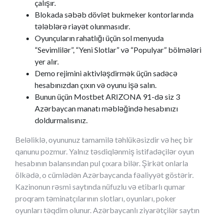
çalışır.
Blokada səbəb dövlət bukmeker kontorlarında
tələblərə riayət olunmasıdır.
Oyunçuların rahatlığı üçün sol menyuda
“Sevimlilər”, “Yeni Slotlar” və “Populyar” bölmələri
yer alır.
Demo rejimini aktivləşdirmək üçün sadəcə
hesabınızdan çıxın və oyunu işə salın.
Bunun üçün Mostbet ARIZONA 91-də siz 3
Azərbaycan manatı məbləğində hesabınızı
doldurmalısınız.
Beləliklə, oyununuz tamamilə təhlükəsizdir və heç bir
qanunu pozmur. Yalnız təsdiqlənmiş istifadəçilər oyun
hesabının balansından pul çıxara bilər. Şirkət onlarla
ölkədə, o cümlədən Azərbaycanda fəaliyyət göstərir.
Kazinonun rəsmi saytında nüfuzlu və etibarlı qumar
proqram təminatçılarının slotları, oyunları, poker
oyunları təqdim olunur. Azərbaycanlı ziyarətçilər saytın