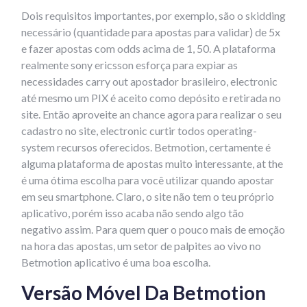
Dois requisitos importantes, por exemplo, são o skidding
necessário (quantidade para apostas para validar) de 5x
e fazer apostas com odds acima de 1, 50. A plataforma
realmente sony ericsson esforça para expiar as
necessidades carry out apostador brasileiro, electronic
até mesmo um PIX é aceito como depósito e retirada no
site. Então aproveite an chance agora para realizar o seu
cadastro no site, electronic curtir todos operating-
system recursos oferecidos. Betmotion, certamente é
alguma plataforma de apostas muito interessante, at the
é uma ótima escolha para você utilizar quando apostar
em seu smartphone. Claro, o site não tem o teu próprio
aplicativo, porém isso acaba não sendo algo tão
negativo assim. Para quem quer o pouco mais de emoção
na hora das apostas, um setor de palpites ao vivo no
Betmotion aplicativo é uma boa escolha.
Versão Móvel Da Betmotion