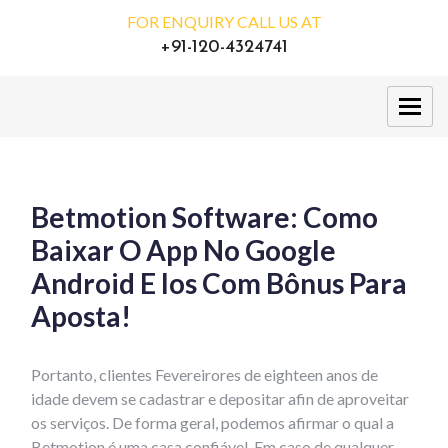
FOR ENQUIRY CALL US AT
+91-120-4324741
Betmotion Software: Como
Baixar O App No Google
Android E Ios Com Bônus Para
Aposta!
Portanto, clientes Fevereirores de eighteen anos de
idade devem se cadastrar e depositar afin de aproveitar
os serviços. De forma geral, podemos afirmar o qual a
Betmotion é uma casa confiável. Em caso de qualquer