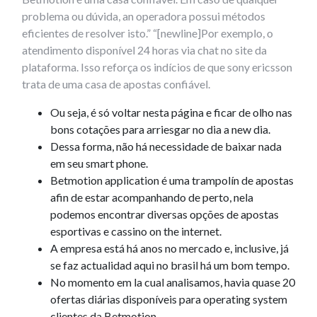
problema ou dúvida, an operadora possui métodos
eficientes de resolver isto.” “[newline]Por exemplo, o
atendimento disponível 24 horas via chat no site da
plataforma. Isso reforça os indícios de que sony ericsson
trata de uma casa de apostas confiável.
Ou seja, é só voltar nesta página e ficar de olho nas
bons cotações para arriesgar no dia a new dia.
Dessa forma, não há necessidade de baixar nada
em seu smart phone.
Betmotion application é uma trampolín de apostas
afin de estar acompanhando de perto, nela
podemos encontrar diversas opções de apostas
esportivas e cassino on the internet.
A empresa está há anos no mercado e, inclusive, já
se faz actualidad aqui no brasil há um bom tempo.
No momento em la cual analisamos, havia quase 20
ofertas diárias disponíveis para operating system
clientes da Betmotion.