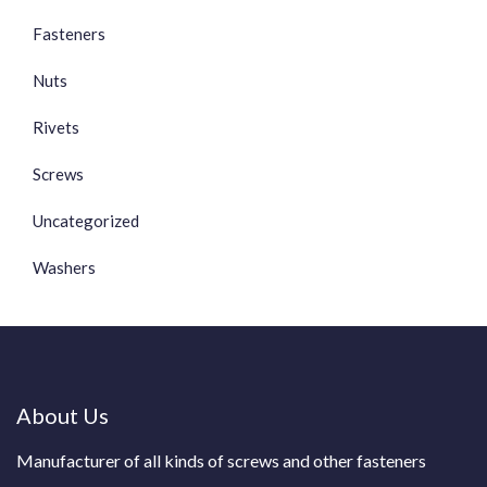
Fasteners
Nuts
Rivets
Screws
Uncategorized
Washers
About Us
Manufacturer of all kinds of screws and other fasteners