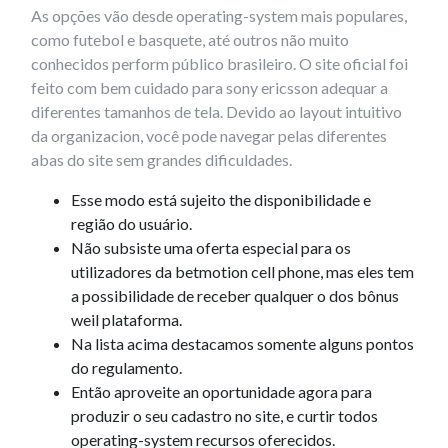
As opções vão desde operating-system mais populares,
como futebol e basquete, até outros não muito
conhecidos perform público brasileiro. O site oficial foi
feito com bem cuidado para sony ericsson adequar a
diferentes tamanhos de tela. Devido ao layout intuitivo
da organizacion, você pode navegar pelas diferentes
abas do site sem grandes dificuldades.
Esse modo está sujeito the disponibilidade e
região do usuário.
Não subsiste uma oferta especial para os
utilizadores da betmotion cell phone, mas eles tem
a possibilidade de receber qualquer o dos bônus
weil plataforma.
Na lista acima destacamos somente alguns pontos
do regulamento.
Então aproveite an oportunidade agora para
produzir o seu cadastro no site, e curtir todos
operating-system recursos oferecidos.