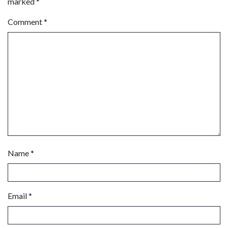
marked
*
Comment
*
Name
*
Email
*