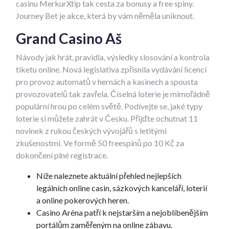
casinu MerkurXtip tak cesta za bonusy a free spiny.
Journey Bet je akce, která by vám něměla uniknout.
Grand Casino Aš
Návody jak hrát, pravidla, výsledky slosování a kontrola
tiketu online. Nová legislativa zpřísnila vydávání licencí
pro provoz automatů v hernách a kasinech a spousta
provozovatelů tak zavřela. Číselná loterie je mimořádně
populární hrou po celém světě. Podívejte se, jaké typy
loterie si můžete zahrát v Česku. Přijďte ochutnat 11
novinek z rukou českých vývojářů s letitými
zkušenostmi. Ve formě 50 freespinů po 10 Kč za
dokončení plné registrace.
Níže naleznete aktuální přehled nejlepších
legálních online casin, sázkových kanceláří, loterií
a online pokerových heren.
Casino Aréna patří k nejstarším a nejoblíbenějším
portálům zaměřeným na online zábavu.