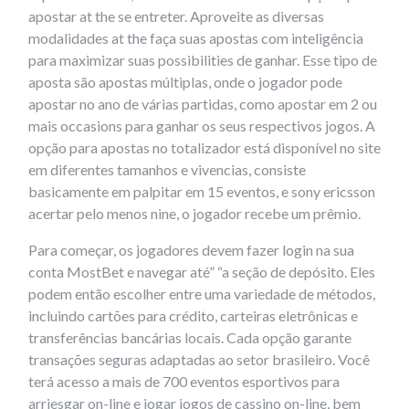
apostar at the se entreter. Aproveite as diversas
modalidades at the faça suas apostas com inteligência
para maximizar suas possibilities de ganhar​. Esse tipo de
aposta são apostas múltiplas, onde o jogador pode
apostar no ano de várias partidas, como apostar em 2 ou
mais occasions para ganhar os seus respectivos jogos. A
opção para apostas no totalizador está disponível no site
em diferentes tamanhos e vivencias, consiste
basicamente em palpitar em 15 eventos, e sony ericsson
acertar pelo menos nine, o jogador recebe um prêmio.
Para começar, os jogadores devem fazer login na sua
conta MostBet e navegar até” “a seção de depósito. Eles
podem então escolher entre uma variedade de métodos,
incluindo cartões para crédito, carteiras eletrônicas e
transferências bancárias locais. Cada opção garante
transações seguras adaptadas ao setor brasileiro. Você
terá acesso a mais de 700 eventos esportivos para
arriesgar on-line e jogar jogos de cassino on-line, bem