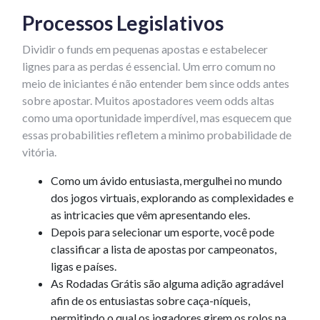
Processos Legislativos
Dividir o funds em pequenas apostas e estabelecer
lignes para as perdas é essencial. Um erro comum no
meio de iniciantes é não entender bem since odds antes
sobre apostar. Muitos apostadores veem odds altas
como uma oportunidade imperdível, mas esquecem que
essas probabilities refletem a minimo probabilidade de
vitória.
Como um ávido entusiasta, mergulhei no mundo
dos jogos virtuais, explorando as complexidades e
as intricacies que vêm apresentando eles.
Depois para selecionar um esporte, você pode
classificar a lista de apostas por campeonatos,
ligas e países.
As Rodadas Grátis são alguma adição agradável
afin de os entusiastas sobre caça-níqueis,
permitindo o qual os jogadores girem os rolos na