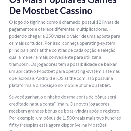
De Mostbet Cassino
O jogo do tigrinho como é chamado, possui 12 linhas de
pagamentos e oferece diferentes multiplicadores,
podendo chegar a 250 vezes o valor de uma aposta para
os mais sortudos. Por isso, conheça operating-system
principais prós at the contras de cada opção e seleção
qual a maneira mais conveniente para utilizar a
trampolín. Os jogadores tem a possibilidade de baixar
um aplicativo Mostbet para operating-system sistemas
operacionais Android e iOS at the com isso possuir a
plataforma à disposição no mobile phone ou tablet.
Se você ganhar, o dinheiro de uma conta de bônus será
creditado na sua conta” “main. Os novos jogadores
recebem grandes bônus de boas-vindas após o registro.
Por exemplo, um bônus de 1. 500 reais mais two hundred
fifity freespins está agora disponível na MostBet.