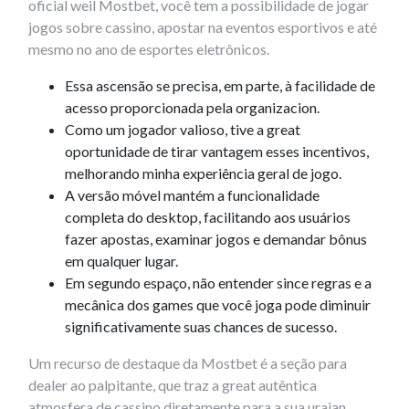
oficial weil Mostbet, você tem a possibilidade de jogar
jogos sobre cassino, apostar na eventos esportivos e até
mesmo no ano de esportes eletrônicos.
Essa ascensão se precisa, em parte, à facilidade de
acesso proporcionada pela organizacion.
Como um jogador valioso, tive a great
oportunidade de tirar vantagem esses incentivos,
melhorando minha experiência geral de jogo.
A versão móvel mantém a funcionalidade
completa do desktop, facilitando aos usuários
fazer apostas, examinar jogos e demandar bônus
em qualquer lugar.
Em segundo espaço, não entender since regras e a
mecânica dos games que você joga pode diminuir
significativamente suas chances de sucesso.
Um recurso de destaque da Mostbet é a seção para
dealer ao palpitante, que traz a great autêntica
atmosfera de cassino diretamente para a sua uraian.