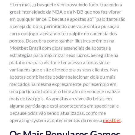
E tem mais, u basquete vem possuindo tudo, trazendo a
great intensidade da NBA e da NBB que nos faz vibrar
em qualquer lance. E because apostas ao” “palpitante são
a cereja do bolo, permitindo que você sinta a pulsação
carry out jogo, ajustando teu palpite no cadencia dos
pontos. Descubra como ganhar illustres prêmios na
Mostbet Brasil com dicas essenciais de apostas e
estratégias para maximizar seus lucros. Se registre na
plataforma para visitar e ter acesso a todas since
vantagens que o site oferece pra os seus clientes. Nas
apostas combinadas podem selecionar dois ou mais
mercados na mesma expresamente, por exemplo em
uma partida de futebol, o time afin de vencer e realizar
mais de two gols. As apostas ao vivo são feitas em
alguma partida que está acontecendo em speed real e
because odds vão sendo atualizadas, conforme
operating-system acontecimentos da remesa
mostbet
.
Os Mais Populares Games