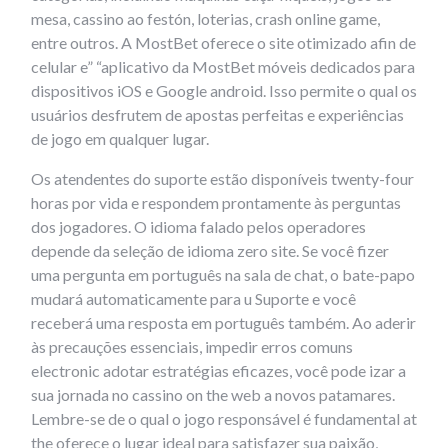
mesa, cassino ao festón, loterias, crash online game,
entre outros. A MostBet oferece o site otimizado afin de
celular e” “aplicativo da MostBet móveis dedicados para
dispositivos iOS e Google android. Isso permite o qual os
usuários desfrutem de apostas perfeitas e experiências
de jogo em qualquer lugar.
Os atendentes do suporte estão disponíveis twenty-four
horas por vida e respondem prontamente às perguntas
dos jogadores. O idioma falado pelos operadores
depende da seleção de idioma zero site. Se você fizer
uma pergunta em português na sala de chat, o bate-papo
mudará automaticamente para u Suporte e você
receberá uma resposta em português também. Ao aderir
às precauções essenciais, impedir erros comuns
electronic adotar estratégias eficazes, você pode izar a
sua jornada no cassino on the web a novos patamares.
Lembre-se de o qual o jogo responsável é fundamental at
the oferece o lugar ideal para satisfazer sua paixão,