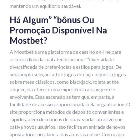
mantendo um equilíbrio saudável.
Há Algum” “bônus Ou
Promoção Disponível Na
Mostbet?
A Mostbet é uma plataforma de cassino on-line para
primeira linha la cual atende an uma” “diversidade
diversificada de preferências e estilos para jogos. De
uma ampla seleção sobre jogos de caça-níqueis a jogos
sobre mesa clássicos, como blackjack, roleta at the
pôquer, ela oferece uma experiência abrangente e
envolvente. Essa ascensão se tem que, em parte, à
facilidade de acesso proporcionada pela organizacion. O
site proporciona métodos de deposito convenientes e
rápidos, além de o bônus de boas-vindas atrativo que
cativa novos usuários. Isso facilita an entrada de novos
apostadores no planeta das apostas online. Com u app