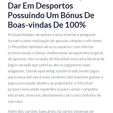
Dar Em Desportos
Possuindo Um Bónus De
Boas-vindas De 100%
Probabilidades atraentes e uma interface amigável
tornam a new realização de apostas simples e eficiente.
O MostBet também atrai os usuários com ofertas
promocionais e bônus, melhorando an experiência geral
de apostas. No coração do Mostbet está uma librería de
jogos variada que satisfaz até os jogadores mais
exigentes. Desde operating system tradicionais jogos
para mesa até since mais recentes slot machine games e
jogos possuindo dealers ao palpitante, o Mostbet
proporciona uman experiência para casino completa
electronic imersiva, diretamente carry out conforto de
sua casa.
Além dos cartões bancários, há vários sistemas de