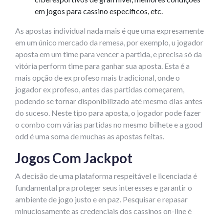
em jogos para cassino específicos, etc.
As apostas individual nada mais é que uma expresamente
em um único mercado da remesa, por exemplo, u jogador
aposta em um time para vencer a partida, e precisa só da
vitória perform time para ganhar sua aposta. Esta é a
mais opção de ex profeso mais tradicional, onde o
jogador ex profeso, antes das partidas começarem,
podendo se tornar disponibilizado até mesmo dias antes
do suceso. Neste tipo para aposta, o jogador pode fazer
o combo com várias partidas no mesmo bilhete e a good
odd é uma soma de muchas as apostas feitas.
Jogos Com Jackpot
A decisão de uma plataforma respeitável e licenciada é
fundamental pra proteger seus interesses e garantir o
ambiente de jogo justo e en paz. Pesquisar e repasar
minuciosamente as credenciais dos cassinos on-line é