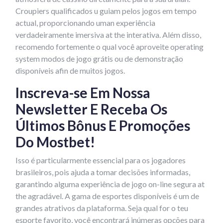
Croupiers qualificados u guiam pelos jogos em tempo
actual, proporcionando uman experiência
verdadeiramente imersiva at the interativa. Além disso,
recomendo fortemente o qual você aproveite operating
system modos de jogo grátis ou de demonstração
disponíveis afin de muitos jogos.
Inscreva-se Em Nossa
Newsletter E Receba Os
Últimos Bônus E Promoções
Do Mostbet!
Isso é particularmente essencial para os jogadores
brasileiros, pois ajuda a tomar decisões informadas,
garantindo alguma experiência de jogo on-line segura at
the agradável. A gama de esportes disponíveis é um de
grandes atrativos da plataforma. Seja qual for o teu
esporte favorito, você encontrará inúmeras opções para