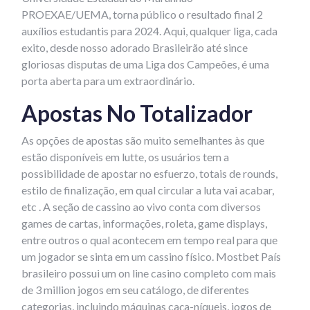
PROEXAE/UEMA, torna público o resultado final 2
auxílios estudantis para 2024. Aqui, qualquer liga, cada
exito, desde nosso adorado Brasileirão até since
gloriosas disputas de uma Liga dos Campeões, é uma
porta aberta para um extraordinário.
Apostas No Totalizador
As opções de apostas são muito semelhantes às que
estão disponíveis em lutte, os usuários tem a
possibilidade de apostar no esfuerzo, totais de rounds,
estilo de finalização, em qual circular a luta vai acabar,
etc . A seção de cassino ao vivo conta com diversos
games de cartas, informações, roleta, game displays,
entre outros o qual acontecem em tempo real para que
um jogador se sinta em um cassino físico. Mostbet País
brasileiro possui um on line casino completo com mais
de 3 million jogos em seu catálogo, de diferentes
categorias, incluindo máquinas caça-níqueis, jogos de