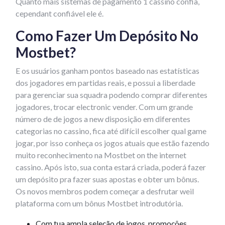
Quanto mais sistemas de pagamento 1 cassino confia,
cependant confiável ele é.
Como Fazer Um Depósito No
Mostbet?
E os usuários ganham pontos baseado nas estatísticas
dos jogadores em partidas reais, e possui a liberdade
para gerenciar sua squadra podendo comprar diferentes
jogadores, trocar electronic vender. Com um grande
número de de jogos a new disposição em diferentes
categorias no cassino, fica até difícil escolher qual game
jogar, por isso conheça os jogos atuais que estão fazendo
muito reconhecimento na Mostbet on the internet
cassino. Após isto, sua conta estará criada, poderá fazer
um depósito pra fazer suas apostas e obter um bônus.
Os novos membros podem começar a desfrutar weil
plataforma com um bônus Mostbet introdutória.
Com tua ampla seleção de jogos, promoções